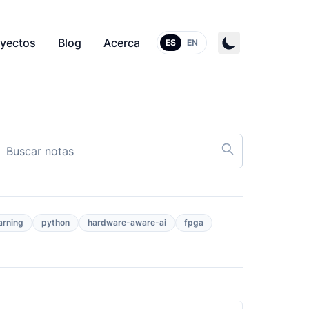
yectos
Blog
Acerca
ES
EN
arning
python
hardware-aware-ai
fpga