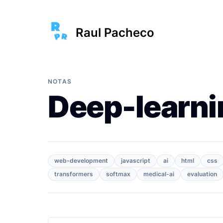
Raul Pacheco
NOTAS
Deep-learni
web-development
javascript
ai
html
css
transformers
softmax
medical-ai
evaluation