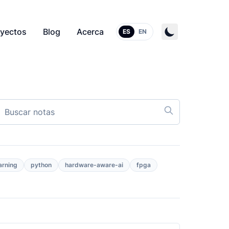
yectos
Blog
Acerca
ES
EN
arning
python
hardware-aware-ai
fpga